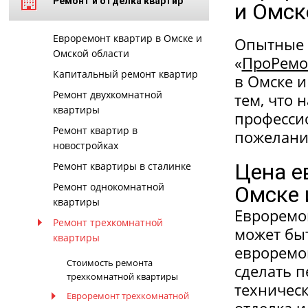
Ремонт и отделка квартир
и Омск
Евроремонт квартир в Омске и
Опытные 
Омской области
«
ПроРемо
Капитальный ремонт квартир
в Омске и
Ремонт двухкомнатной
тем, что 
квартиры
профессио
Ремонт квартир в
пожелани
новостройках
Цена е
Ремонт квартиры в сталинке
Ремонт однокомнатной
Омске 
квартиры
Евроремо
Ремонт трехкомнатной
может бы
квартиры
евроремон
Стоимость ремонта
сделать п
трехкомнатной квартиры
техническ
Евроремонт трехкомнатной