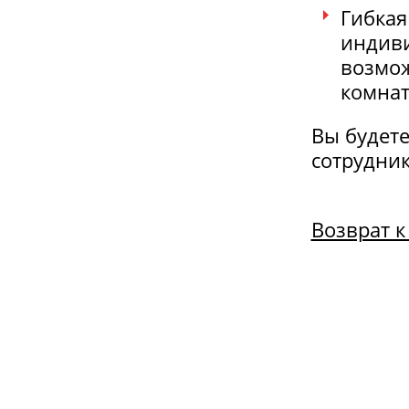
Гибкая
индиви
возмож
комнат
Вы будет
сотрудник
Возврат к