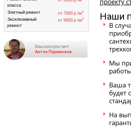
проекту с
класса
2
Элитный ремонт
от 7000 р./м
Наши п
2
Эксклюзивный
от 9000 р./м
В случ
ремонт
приобр
сантех
Ваш консультант
трехко
Антон Парамонов
Мы при
работы
Ваша т
будет 
станда
На вып
гарант