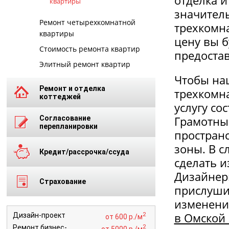
отделка 
квартиры
значитель
Ремонт четырехкомнатной
трехкомна
квартиры
цену вы б
Стоимость ремонта квартир
предоста
Элитный ремонт квартир
Чтобы наш
Ремонт и отделка
трехкомна
коттеджей
услугу со
Грамотны
Согласование
перепланировки
простран
зоны. В 
Кредит/рассрочка/ссуда
сделать 
Дизайнер
Страхование
прислушив
изменени
в Омской 
2
Дизайн-проект
от 600 р./м
2
Ремонт бизнес-
от 5000 р./м