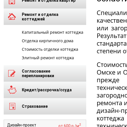
Ремонт и отделка квартир
Специал
Ремонт и отделка
качестве
коттеджей
или заго
Капитальный ремонт коттеджа
Результа
Отделка кирпичного дома
стандарт
Стоимость отделки коттеджа
степени о
Элитный ремонт коттеджа
Стоимост
Омске и О
Согласование
перепланировки
прежде 
техничес
Кредит/рассрочка/ссуда
загородн
ремонта и
Страхование
дизайн-п
коттеджа
техническ
2
Дизайн-проект
от 600 р./м