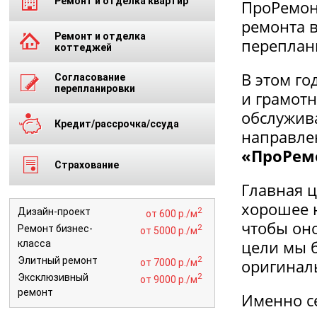
Ремонт и отделка квартир
ПроРемон
ремонта в
Ремонт и отделка
переплани
коттеджей
В этом го
Согласование
перепланировки
и грамотн
обслужив
Кредит/рассрочка/ссуда
направле
«ПроРем
Страхование
Главная 
хорошее н
2
Дизайн-проект
от 600 р./м
чтобы оно
2
Ремонт бизнес-
от 5000 р./м
цели мы 
класса
2
Элитный ремонт
оригинал
от 7000 р./м
2
Эксклюзивный
от 9000 р./м
ремонт
Именно с