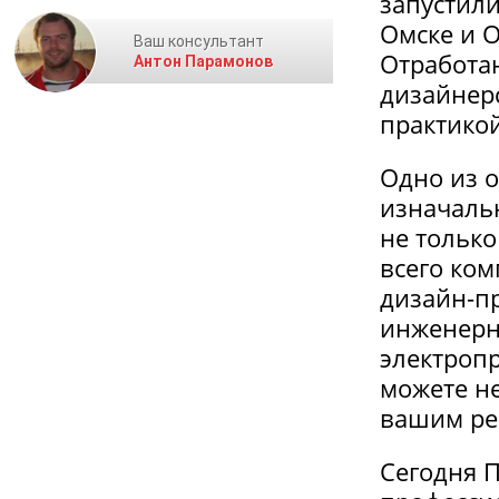
запустили
Омске и О
Ваш консультант
Отработа
Антон Парамонов
дизайнер
практико
Одно из 
изначальн
не только
всего ком
дизайн-п
инженерны
электроп
можете не
вашим ре
Сегодня 