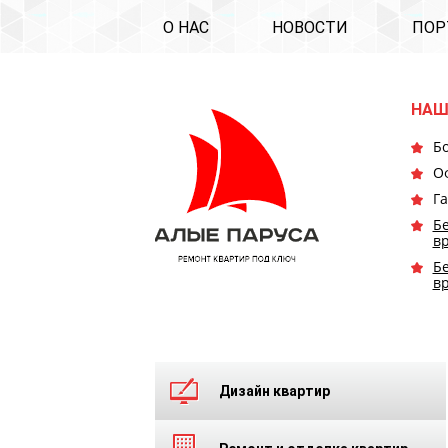
О НАС
НОВОСТИ
ПОР
НАШ
Бо
О
Га
Бе
в
Бе
в
Дизайн квартир