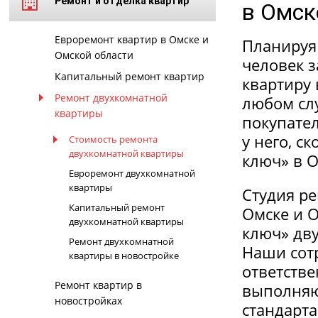
Ремонт и отделка квартир
в Омск
Евроремонт квартир в Омске и
Планируя 
Омской области
человек з
Капитальный ремонт квартир
квартиру 
Ремонт двухкомнатной
любом сл
квартиры
покупател
у него, с
Стоимость ремонта
двухкомнатной квартиры
ключ» в О
Евроремонт двухкомнатной
квартиры
Студия р
Капитальный ремонт
Омске и О
двухкомнатной квартиры
ключ» дв
Ремонт двухкомнатной
Наши сотр
квартиры в новостройке
ответств
Ремонт квартир в
выполняю
новостройках
стандарта