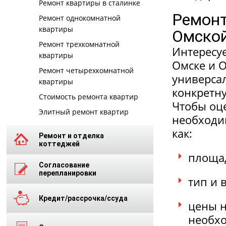
Ремонт квартиры в сталинке
Ремонт
Ремонт однокомнатной
квартиры
Омской
Ремонт трехкомнатной
Интересу
квартиры
Омске и О
Ремонт четырехкомнатной
универсал
квартиры
конкретну
Стоимость ремонта квартир
Чтобы оце
Элитный ремонт квартир
необходим
как:
Ремонт и отделка
коттеджей
площад
Согласование
перепланировки
тип и 
Кредит/рассрочка/ссуда
цены н
необхо