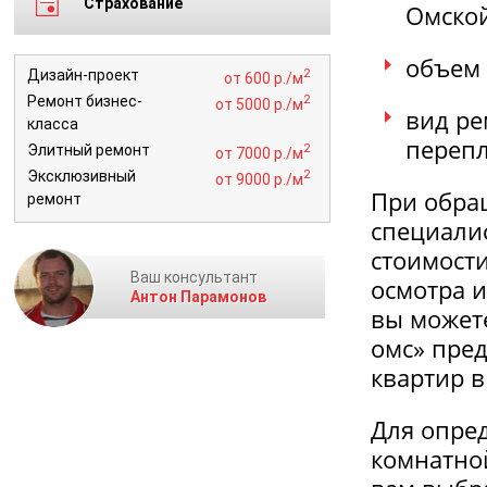
Страхование
Омской
объем 
2
Дизайн-проект
от 600 р./м
2
Ремонт бизнес-
от 5000 р./м
вид ре
класса
перепл
2
Элитный ремонт
от 7000 р./м
2
Эксклюзивный
от 9000 р./м
При обра
ремонт
специалис
стоимости
Ваш консультант
осмотра 
Антон Парамонов
вы можете
омс» пре
квартир в
Для опре
комнатно